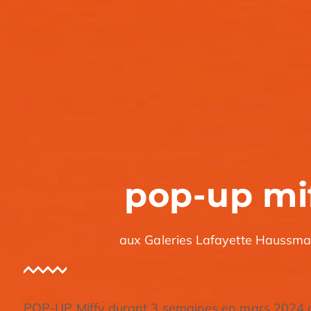
pop-up mi
aux Galeries Lafayette Haussma
POP-UP Miffy durant 3 semaines en mars 2024 a