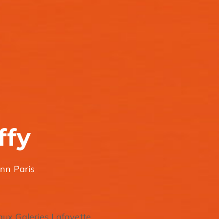
ffy
nn Paris
ux Galeries Lafayette