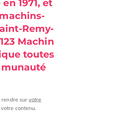
 en 1971, et
 machins-
 Saint-Remy-
 123 Machin
ique toutes
ommunauté
s rendre sur
votre
 votre contenu.